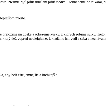
o. Nesmie byť príliš tuhé ani príliš riedke. Dohnetieme ho rukami, bud
teplejšom mieste.
e preložíme na doske a odrežeme kúsky, z ktorých robíme šúlky. Tieto
ch, ktorý tiež vopred naolejujeme. Ukladáme ich vedľa seba a nechávam
a, aby boli ešte jemnejšie a krehkejšie.