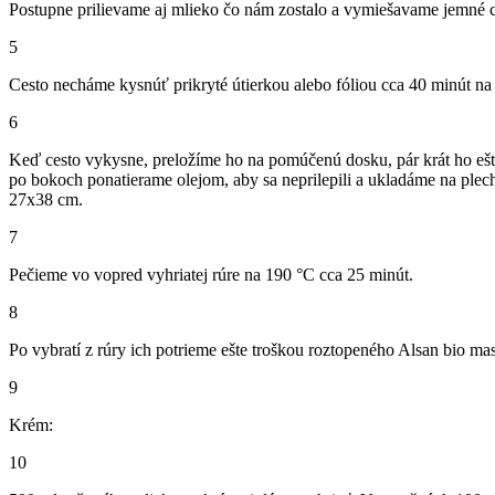
Postupne prilievame aj mlieko čo nám zostalo a vymiešavame jemné cest
5
Cesto necháme kysnúť prikryté útierkou alebo fóliou cca 40 minút na 
6
Keď cesto vykysne, preložíme ho na pomúčenú dosku, pár krát ho ešt
po bokoch ponatierame olejom, aby sa neprilepili a ukladáme na ple
27x38 cm.
7
Pečieme vo vopred vyhriatej rúre na 190 °C cca 25 minút.
8
Po vybratí z rúry ich potrieme ešte troškou roztopeného Alsan bio masl
9
Krém:
10