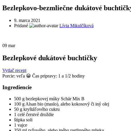
Bezlepkovo-bezmliečne dukátové buchtičk
9. marca 2021
Pridané
Lívia Mikulčíková
09
mar
Bezlepkové dukátové buchtičky
Vytlač recept
Porcie:
veľa 😀
Čas pripravy: 1 a 1/2 hodiny
Ingrediencie
500 g bezlepkovej múky Schär Mix B
100 g Alsan bio (maslo), alebo kokosový či iný olej
50 g kryštáľového cukru
1 celé čerstvé droždie
štipka soli
1 vajce
350 ml ryžového, alebo iného rastlinného mlieka