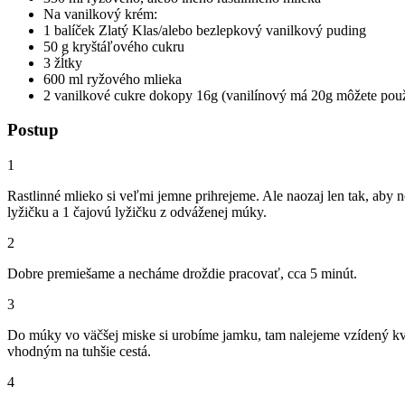
Na vanilkový krém:
1 balíček Zlatý Klas/alebo bezlepkový vanilkový puding
50 g kryštáľového cukru
3 žĺtky
600 ml ryžového mlieka
2 vanilkové cukre dokopy 16g (vanilínový má 20g môžete použiť
Postup
1
Rastlinné mlieko si veľmi jemne prihrejeme. Ale naozaj len tak, aby
lyžičku a 1 čajovú lyžičku z odváženej múky.
2
Dobre premiešame a necháme droždie pracovať, cca 5 minút.
3
Do múky vo väčšej miske si urobíme jamku, tam nalejeme vzídený kvá
vhodným na tuhšie cestá.
4