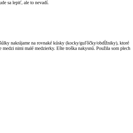
e sa lepiť, ale to nevadí.
 šúlky nakrájame na rovnaké kúsky (kocky/guľôčky/obdĺžniky), ktoré
e medzi nimi malé medzierky. Ešte troška nakysnú. Použila som plech