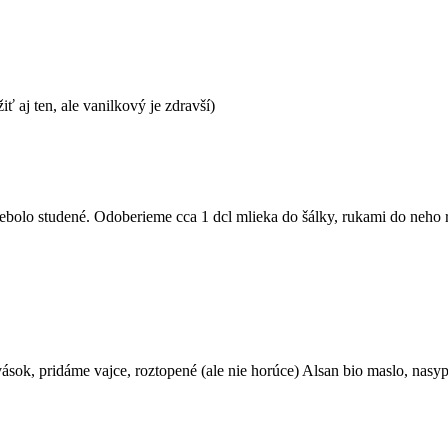
 aj ten, ale vanilkový je zdravší)
 nebolo studené. Odoberieme cca 1 dcl mlieka do šálky, rukami do neho
sok, pridáme vajce, roztopené (ale nie horúce) Alsan bio maslo, nasy