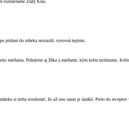
l rozmiešame Zlatý Klas.
 pridaní do mlieka nezrazili, vyrovná teplotu.
leho miešania. Prilejeme aj žĺtka a miešame, kým krém nezhustne. Krém
) mlieko si treba uvedomiť, že už ono samo je sladké. Preto do recept