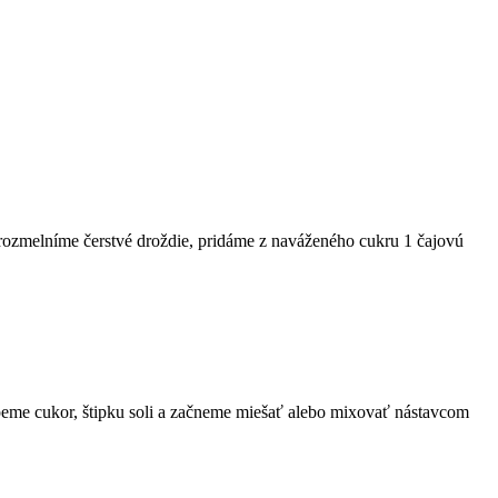
 rozmelníme čerstvé droždie, pridáme z naváženého cukru 1 čajovú
peme cukor, štipku soli a začneme miešať alebo mixovať nástavcom