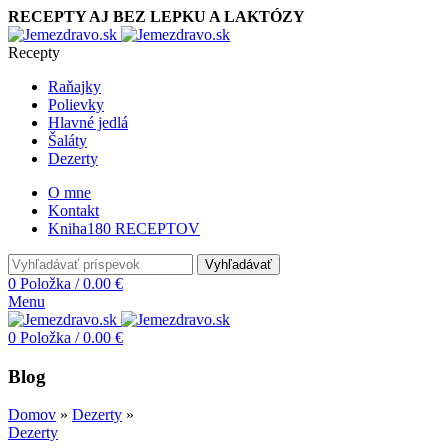
RECEPTY AJ BEZ LEPKU A LAKTÓZY
Recepty
Raňajky
Polievky
Hlavné jedlá
Šaláty
Dezerty
O mne
Kontakt
Kniha
180 RECEPTOV
Vyhľadávať
0
Položka
/
0.00
€
Menu
0
Položka
/
0.00
€
Blog
Domov
»
Dezerty
»
Dezerty