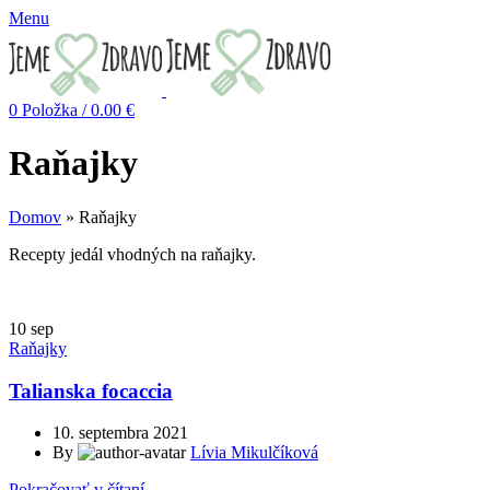
Menu
0
Položka
/
0.00
€
Raňajky
Domov
»
Raňajky
Recepty jedál vhodných na raňajky.
10
sep
Raňajky
Talianska focaccia
10. septembra 2021
By
Lívia Mikulčíková
Pokračovať v čítaní