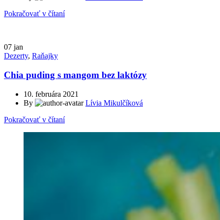
Pokračovať v čítaní
07
jan
Dezerty
,
Raňajky
Chia puding s mangom bez laktózy
10. februára 2021
By
Lívia Mikulčíková
Pokračovať v čítaní