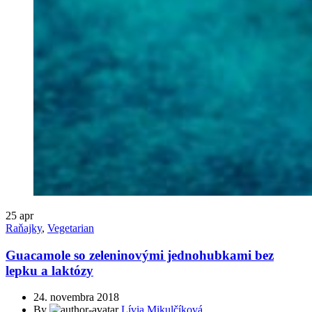
25
apr
Raňajky
,
Vegetarian
Guacamole so zeleninovými jednohubkami bez
lepku a laktózy
24. novembra 2018
By
Lívia Mikulčíková