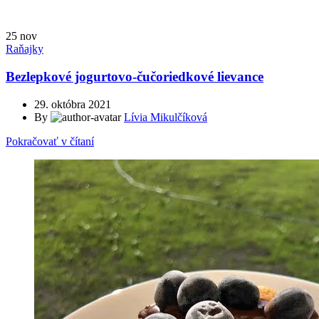
25
nov
Raňajky
Bezlepkové jogurtovo-čučoriedkové lievance
29. októbra 2021
By
Lívia Mikulčíková
Pokračovať v čítaní