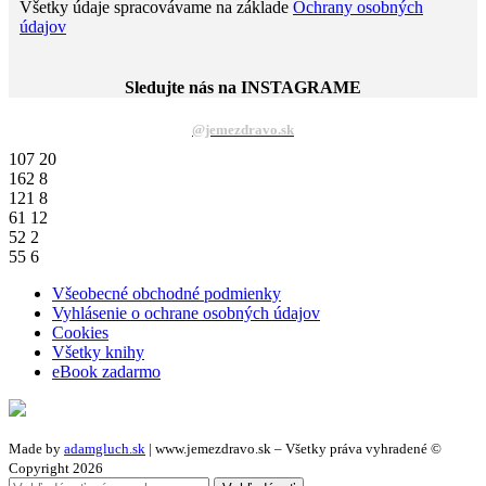
Všetky údaje spracovávame na základe
Ochrany osobných
údajov
Sledujte nás na INSTAGRAME
@jemezdravo.sk
107
20
162
8
121
8
61
12
52
2
55
6
Všeobecné obchodné podmienky
Vyhlásenie o ochrane osobných údajov
Cookies
Všetky knihy
eBook zadarmo
Made by
adamgluch.sk
| www.jemezdravo.sk – Všetky práva vyhradené ©
Copyright 2026