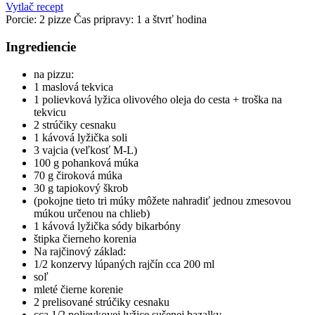
Vytlač recept
Porcie:
2 pizze
Čas pripravy: 1 a štvrť hodina
Ingrediencie
na pizzu:
1 maslová tekvica
1 polievková lyžica olivového oleja do cesta + troška na
tekvicu
2 strúčiky cesnaku
1 kávová lyžička soli
3 vajcia (veľkosť M-L)
100 g pohanková múka
70 g čiroková múka
30 g tapiokový škrob
(pokojne tieto tri múky môžete nahradiť jednou zmesovou
múkou určenou na chlieb)
1 kávová lyžička sódy bikarbóny
štipka čierneho korenia
Na rajčinový základ:
1/2 konzervy lúpaných rajčín cca 200 ml
soľ
mleté čierne korenie
2 prelisované strúčiky cesnaku
cca 1/2 polievkovej lyžice sušenej bazalky