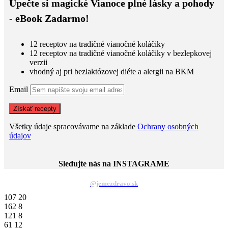
Upečte si magické Vianoce plné lásky a pohody
- eBook Zadarmo!
12 receptov na tradičné vianočné koláčiky
12 receptov na tradičné vianočné koláčiky v bezlepkovej
verzii
vhodný aj pri bezlaktózovej diéte a alergii na BKM
Email
Všetky údaje spracovávame na základe
Ochrany osobných
údajov
Sledujte nás na INSTAGRAME
@jemezdravo.sk
107
20
162
8
121
8
61
12