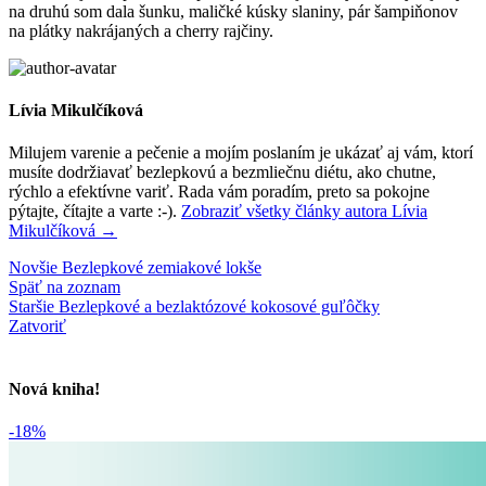
na druhú som dala šunku, maličké kúsky slaniny, pár šampiňonov
na plátky nakrájaných a cherry rajčiny.
Lívia Mikulčíková
Milujem varenie a pečenie a mojím poslaním je ukázať aj vám, ktorí
musíte dodržiavať bezlepkovú a bezmliečnu diétu, ako chutne,
rýchlo a efektívne variť. Rada vám poradím, preto sa pokojne
pýtajte, čítajte a varte :-).
Zobraziť všetky články autora Lívia
Mikulčíková
→
Novšie
Bezlepkové zemiakové lokše
Späť na zoznam
Staršie
Bezlepkové a bezlaktózové kokosové guľôčky
Zatvoriť
Nová kniha!
-18%