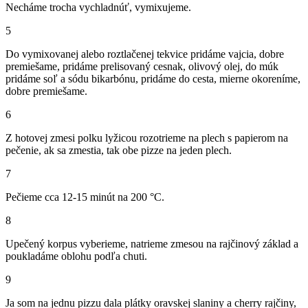
Necháme trocha vychladnúť, vymixujeme.
5
Do vymixovanej alebo roztlačenej tekvice pridáme vajcia, dobre
premiešame, pridáme prelisovaný cesnak, olivový olej, do múk
pridáme soľ a sódu bikarbónu, pridáme do cesta, mierne okoreníme,
dobre premiešame.
6
Z hotovej zmesi polku lyžicou rozotrieme na plech s papierom na
pečenie, ak sa zmestia, tak obe pizze na jeden plech.
7
Pečieme cca 12-15 minút na 200 °C.
8
Upečený korpus vyberieme, natrieme zmesou na rajčinový základ a
poukladáme oblohu podľa chuti.
9
Ja som na jednu pizzu dala plátky oravskej slaniny a cherry rajčiny,