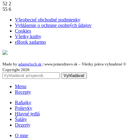
52
2
55
6
Všeobecné obchodné podmienky
Vyhlásenie o ochrane osobných údajov
Cookies
Všetky knihy
eBook zadarmo
Made by
adamgluch.sk
| www.jemezdravo.sk – Všetky práva vyhradené ©
Copyright 2026
Vyhľadávať
Menu
Recepty
Raňajky
Polievky
Hlavné jedlá
Šaláty
Dezerty
O mne