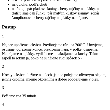
na oblohu: podľa chuti
na foto je pár plátkov slaniny, cherry rajčiny na plátky, na
ďalšiu sme dali šunku, pár malých kúskov slaniny, zopár
šampiňonov a cherry rajčiny na plátky nakrájané.
Postup
1
Najprv upečieme tekvicu. Predhrejeme rúru na 200°C. Umyjeme,
osušíme, odrežeme konce, prekrojíme napr. v polke, ošúpeme.
Nakrájame na plátky, vydlabeme a nakrájame na kocky. Takto
aspoň to robím ja, pokojne si nájdite svoj spôsob :-).
2
Kocky tekvice uložíme na plech, jemne polejeme olivovým olejom,
jemne osolíme, mierne okoreníme a dobre poobalujeme v oleji.
3
Pečieme cca 35 minút.
4