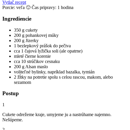
Vytlač recept
Porcie:
veľa 🙂
Čas pripravy: 1 hodina
Ingrediencie
350 g cukety
200 g pohankovej múky
200 g Jizerky
1 bezlepkový prášok do pečiva
cca 1 čajová lyžička soli (ale opatrne)
mleté čierne korenie
cca 10 strúčikov cesnaku
200 g Alsan maslo
voliteľné bylinky, napríklad bazalka, tymián
2 žĺtky na potretie spolu s celou rascou, makom, alebo
sezamom
Postup
1
Cukete odrežeme kraje, umyjeme ju a nastrúhame najemno.
Nešúpeme.
2