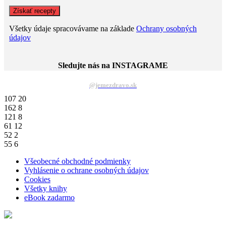
Všetky údaje spracovávame na základe
Ochrany osobných
údajov
Sledujte nás na INSTAGRAME
@jemezdravo.sk
107
20
162
8
121
8
61
12
52
2
55
6
Všeobecné obchodné podmienky
Vyhlásenie o ochrane osobných údajov
Cookies
Všetky knihy
eBook zadarmo