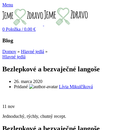
Menu
0
Položka
/
0.00
€
Blog
Domov
»
Hlavné jedlá
»
Hlavné jedlá
Bezlepkové a bezvaječné langoše
26. marca 2020
Pridané
Lívia Mikulčíková
11
nov
Jednoduchý, rýchly, chutný recept.
Bezlepkové a bezvaječné langoše