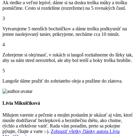
Ak riedke a veľmi lepivé, dáme si na dosku troška múky a trošku
pomúčime. Cesto si rozdelíme (rozrežeme) na 5 rovnakých častí.
3
Vytvarujeme 5 menších bochníčkov a dáme trošku podkysnúť na
jemne naolejovaný tanier, prikryjeme, necháme cca 10 minút.
4
Zohrejeme si olej/masť, v rukách si langoš roztiahneme do šírky tak,
aby sa nám stred neroztrhol, ale aby bol tenší a boky troška hrubšie.
5
Langoše dáme pražiť do zohriateho oleja a pražíme do zlatova.
Lívia Mikulčíková
Milujem varenie a pečenie a mojím poslaním je ukázať aj vám, ktorí
musíte dodržiavať bezlepkovú a bezmliečnu diétu, ako chutne,
rýchlo a efektívne variť. Rada vám poradím, preto sa pokojne
pýtajte, čítajte a varte :-).
Zobraziť všetky články autora Lívia