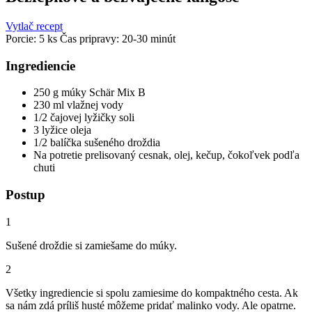
Vytlač recept
Porcie:
5 ks
Čas pripravy: 20-30 minút
Ingrediencie
250 g múky Schär Mix B
230 ml vlažnej vody
1/2 čajovej lyžičky soli
3 lyžice oleja
1/2 balíčka sušeného droždia
Na potretie prelisovaný cesnak, olej, kečup, čokoľvek podľa
chuti
Postup
1
Sušené droždie si zamiešame do múky.
2
Všetky ingrediencie si spolu zamiesime do kompaktného cesta. Ak
sa nám zdá príliš husté môžeme pridať malinko vody. Ale opatrne.