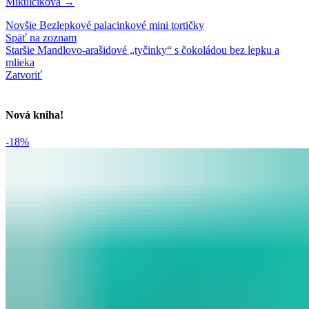
Mikulčíková
→
Novšie
Bezlepkové palacinkové mini tortičky
Späť na zoznam
Staršie
Mandlovo-arašidové „tyčinky“ s čokoládou bez lepku a
mlieka
Zatvoriť
Nová kniha!
-18%